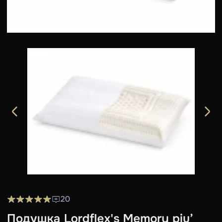
20
Подушка Lordflex's Memory piu’