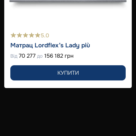
5.0
Матрац Lordflex’s Lady più
70 277
156 182 грн
Від
до
КУПИТИ