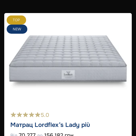
TOP
NEW
5.0
Матрац Lordflex’s Lady più
70 277
156 182 грн
Від
до