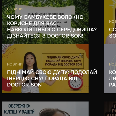
НОВИНИ
ЧОМУ БАМБУКОВЕ ВОЛОКНО
НО
КОРИСНЕ ДЛЯ ВАС І
НАВКОЛИШНЬОГО СЕРЕДОВИЩА?
СО
ДІЗНАЙТЕСЯ З DOCTOR SON!
SO
НОВИНИ
НО
ПІДНІМАЙ СВОЮ ДУПУ: ПОДОЛАЙ
КО
ІНЕРЦІЮ СНУ! ПОРАДА ВІД
ЛЯ
DOCTOR SON
РА