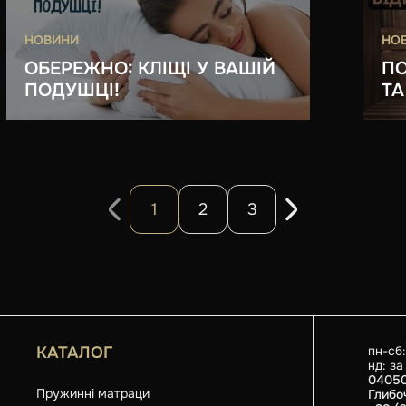
НОВИНИ
НО
ОБЕРЕЖНО: КЛІЩІ У ВАШІЙ
ПО
ПОДУШЦІ!
ТА
1
2
3
КАТАЛОГ
пн-сб:
нд: з
04050
Пружинні матраци
Глибо