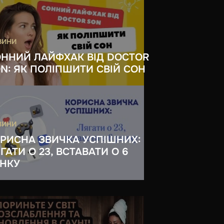
ВИНИ
ННИЙ ЛАЙФХАК ВІД DOCTOR
N: ЯК ПОЛІПШИТИ СВІЙ СОН
ВИНИ
РИСНА ЗВИЧКА УСПІШНИХ:
ГАТИ О 23, ВСТАВАТИ О 6
НКУ