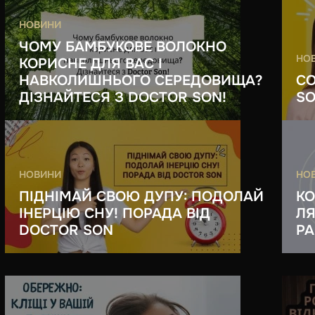
НОВИНИ
ЧОМУ БАМБУКОВЕ ВОЛОКНО
НО
КОРИСНЕ ДЛЯ ВАС І
НАВКОЛИШНЬОГО СЕРЕДОВИЩА?
СО
ДІЗНАЙТЕСЯ З DOCTOR SON!
SO
НОВИНИ
НО
ПІДНІМАЙ СВОЮ ДУПУ: ПОДОЛАЙ
КО
ІНЕРЦІЮ СНУ! ПОРАДА ВІД
ЛЯ
DOCTOR SON
РА