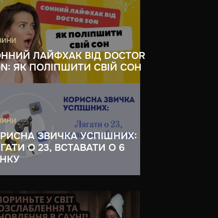
ВИНИ
ННИЙ ЛАЙФХАК ВІД DOCTOR
N: ЯК ПОЛІПШИТИ СВІЙ СОН
ВИНИ
РИСНА ЗВИЧКА УСПІШНИХ:
ГАТИ О 23, ВСТАВАТИ О 6
НКУ