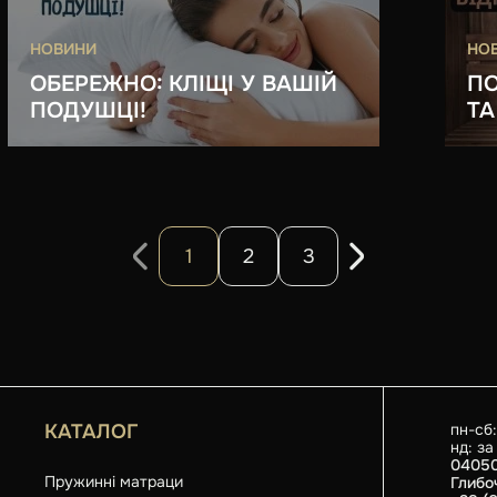
НОВИНИ
НО
ОБЕРЕЖНО: КЛІЩІ У ВАШІЙ
ПО
ПОДУШЦІ!
ТА
1
2
3
КАТАЛОГ
пн-сб:
нд: з
04050
Пружинні матраци
Глибо