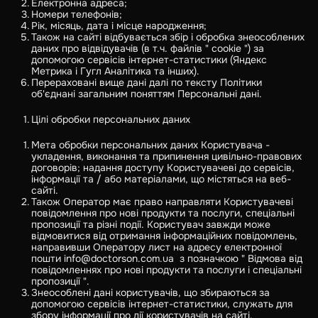
Електронна адреса;
Номери телефонів;
Рік, місяць, дата і місце народження;
Також на сайті відбувається збір і обробка знеособлених
даних про відвідувачів (в т.ч. файлів " cookie ") за
допомогою сервісів інтернет-статистики (Яндекс
Метрика і Гугл Аналітика та інших).
Перераховані вище дані далі по тексту Політики
об'єднані загальним поняттям Персональні дані.
Цілі обробки персональних даних
Мета обробки персональних даних Користувача -
укладення, виконання та припинення цивільно-правових
договорів; надання доступу Користувачеві до сервісів,
інформації та / або матеріалами, що містяться на веб-
сайті.
Також Оператор має право направляти Користувачеві
повідомлення про нові продукти та послуги, спеціальні
пропозиції та різні події. Користувач завжди може
відмовитися від отримання інформаційних повідомлень,
направивши Оператору лист на адресу електронної
пошти info@doctorson.com.ua з позначкою " Відмова від
повідомленнях про нові продукти та послуги і спеціальні
пропозиції ".
Знеособлені дані користувачів, що збираються за
допомогою сервісів інтернет-статистики, служать для
збору інформації про дії користувачів на сайті,