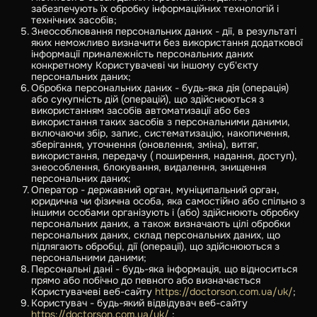
забезпечують їх обробку інформаційних технологій і
технічних засобів;
Знеособлювання персональних даних - дії, в результаті
яких неможливо визначити без використання додаткової
інформації приналежність персональних даних
конкретному Користувачеві чи іншому суб'єкту
персональних даних;
Обробка персональних даних - будь-яка дія (операція)
або сукупність дій (операцій), що здійснюються з
використанням засобів автоматизації або без
використання таких засобів з персональними даними,
включаючи збір, запис, систематизацію, накопичення,
зберігання, уточнення (оновлення, зміна), витяг,
використання, передачу ( поширення, надання, доступ),
знеособлення, блокування, видалення, знищення
персональних даних;
Оператор - державний орган, муніципальний орган,
юридична чи фізична особа, яка самостійно або спільно з
іншими особами організують і (або) здійснюють обробку
персональних даних, а також визначають цілі обробки
персональних даних, склад персональних даних, що
підлягають обробці, дії (операції), що здійснюються з
персональними даними;
Персональні дані - будь-яка інформація, що відноситься
прямо або побічно до певного або визначається
Користувачеві веб-сайту
https://doctorson.com.ua/uk/
;
Користувач - будь-який відвідувач веб-сайту
https://doctorson.com.ua/uk/
;