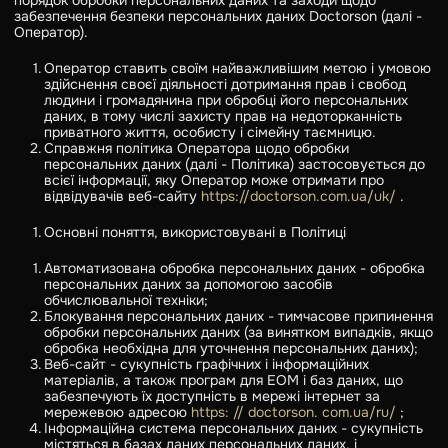
порядок обробки персональних даних та заходи щодо
забезпечення безпеки персональних даних Doctorson (далі -
Оператор).
Оператор ставить своїм найважливішим метою і умовою
здійснення своєї діяльності дотримання прав і свобод
людини і громадянина при обробці його персональних
даних, в тому числі захисту прав на недоторканність
приватного життя, особисту і сімейну таємницю.
Справжня політика Оператора щодо обробки
персональних даних (далі - Політика) застосовується до
всієї інформації, яку Оператор може отримати про
відвідувачів веб-сайту
https://doctorson.com.ua/uk/
.
Основні поняття, використовувані в Політиці
Автоматизована обробка персональних даних - обробка
персональних даних за допомогою засобів
обчислювальної техніки;
Блокування персональних даних - тимчасове припинення
обробки персональних даних (за винятком випадків, якщо
обробка необхідна для уточнення персональних даних);
Веб-сайт - сукупність графічних і інформаційних
матеріалів, а також програм для ЕОМ і баз даних, що
забезпечують їх доступність в мережі інтернет за
мережевою адресою
https: // doctorson. com.ua/ru/
;
Інформаційна система персональних даних - сукупність
містяться в базах даних персональних даних, і