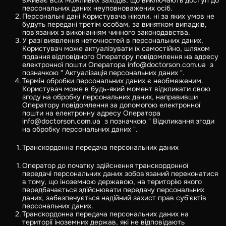
вживає всіх можливих заходів, що виключають доступ до
персональних даних неуповноважених осіб.
Персональні дані Користувача ніколи, ні за яких умов не
будуть передані третім особам, за винятком випадків,
пов'язаних з виконанням чинного законодавства.
У разі виявлення неточностей в персональних даних,
Користувач може актуалізувати їх самостійно, шляхом
подання відповідного Оператору повідомлення на адресу
електронної пошти Оператора info@doctorson.com.ua з
позначкою " Актуалізація персональних даних ".
Термін обробки персональних даних є необмеженим.
Користувач може в будь-який момент відкликати свою
згоду на обробку персональних даних, направивши
Оператору повідомлення за допомогою електронної
пошти на електронну адресу Оператора
info@doctorson.com.ua з позначкою " Відкликання згоди
на обробку персональних даних ".
Транскордонна передача персональних даних
Оператор до початку здійснення транскордонної
передачі персональних даних зобов'язаний переконатися
в тому, що іноземною державою, на територію якого
передбачається здійснювати передачу персональних
даних, забезпечується надійний захист прав суб'єктів
персональних даних.
Транскордонна передача персональних даних на
території іноземних держав, які не відповідають