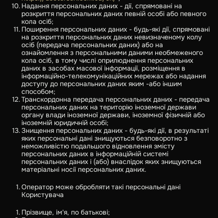
Надання персональних даних - дії, спрямовані на
розкриття персональних даних певній особі або певного
кола осіб;
Поширення персональних даних - будь-які дії, спрямовані
на розкриття персональних даних невизначеному колу
осіб (передача персональних даних) або на
ознайомлення з персональними даними необмеженого
кола осіб, в тому числі оприлюднення персональних
даних в засобах масової інформації, розміщення в
інформаційно-телекомунікаційних мережах або надання
доступу до персональних даних яким -або іншим
способом;
Транскордонна передача персональних даних - передача
персональних даних на територію іноземної держави
органу влади іноземної держави, іноземної фізичній або
іноземній юридичній особі;
Знищення персональних даних - будь-які дії, в результаті
яких персональні дані знищуються безповоротно з
неможливістю подальшого відновлення змісту
персональних даних в інформаційній системі
персональних даних і (або) внаслідок яких знищуються
матеріальні носії персональних даних.
Оператор може обробляти такі персональні дані
Користувача
Прізвище, ім'я, по батькові;