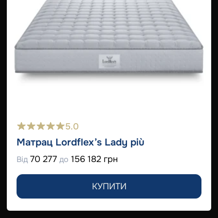
5.0
Матрац Lordflex’s Lady più
70 277
156 182 грн
Від
до
КУПИТИ