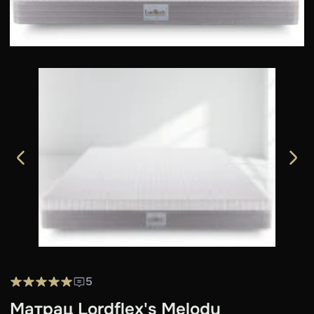
5
Матрац Lordflex's Melody