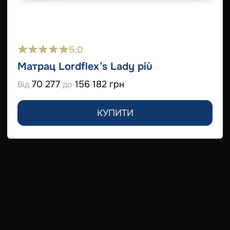
5.0
Матрац Lordflex’s Lady più
70 277
156 182 грн
Від
до
КУПИТИ