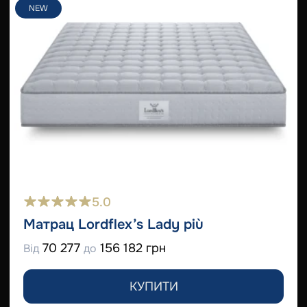
NEW
5.0
Матрац Lordflex’s Lady più
70 277
156 182 грн
Від
до
КУПИТИ