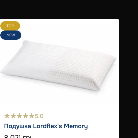
TOP
T
NEW
5.0
Подушка Lordflex's Memory
8 021 грн