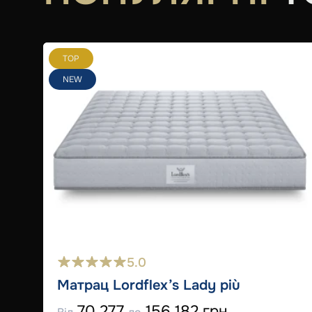
TOP
NEW
5.0
Матрац Lordflex’s Lady più
70 277
156 182 грн