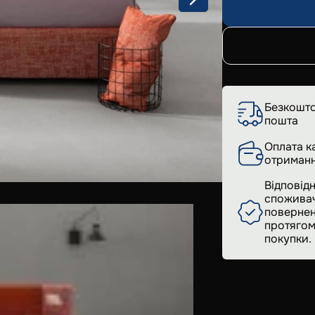
Безкошто
пошта
Оплата к
отриманн
Відповідн
споживач
повернен
протягом
покупки.