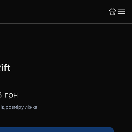
ift
3
грн
від розміру ліжка