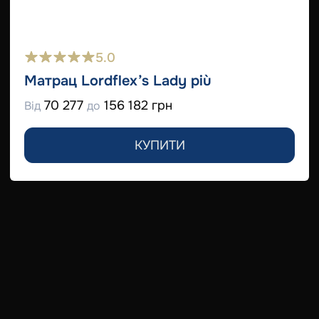
5.0
Матрац Lordflex’s Lady più
70 277
156 182 грн
Від
до
КУПИТИ