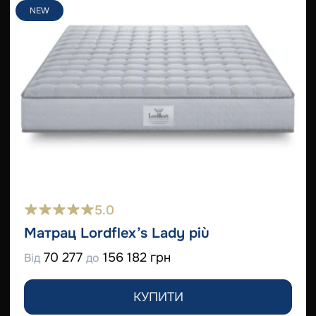
NEW
5.0
Матрац Lordflex’s Lady più
70 277
156 182 грн
Від
до
КУПИТИ