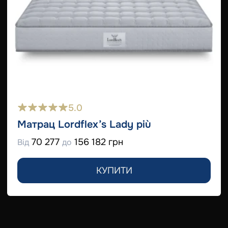
5.0
Матрац Lordflex’s Lady più
70 277
156 182 грн
Від
до
КУПИТИ