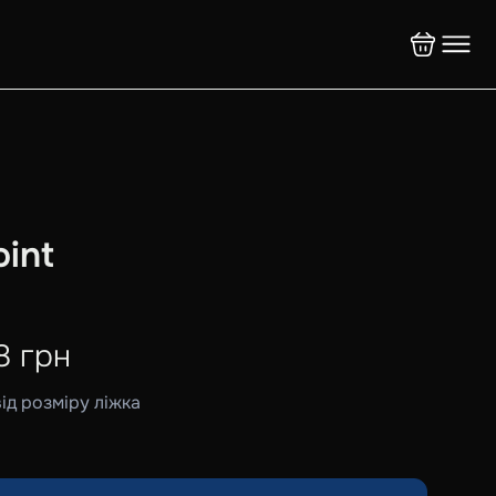
int
8
грн
від розміру ліжка