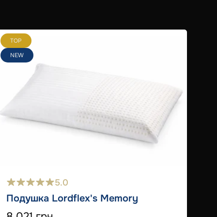
TOP
T
NEW
5.0
Подушка Lordflex's Memory
8 021 грн