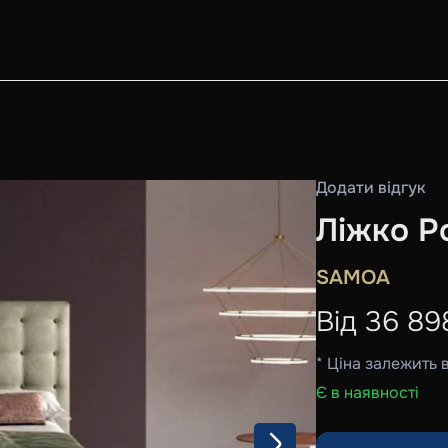
Додати відгук
Ліжко Po
SAMOA
Від
36 89
* Ціна залежить 
Є в наявності