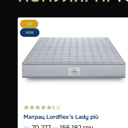
TOP
NEW
5.0
Матрац Lordflex’s Lady più
70 277
156 182 грн