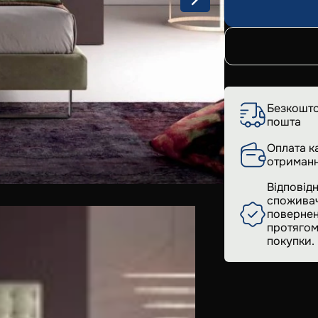
Безкошто
пошта
Оплата к
отриманн
Відповідн
споживач
повернен
протягом
покупки.