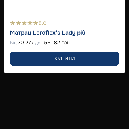
5.0
Матрац Lordflex’s Lady più
70 277
156 182 грн
Від
до
КУПИТИ