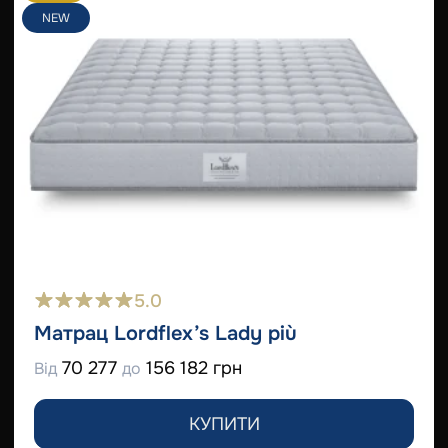
NEW
5.0
Матрац Lordflex’s Lady più
70 277
156 182 грн
Від
до
КУПИТИ