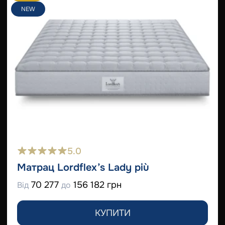
NEW
5.0
Матрац Lordflex’s Lady più
70 277
156 182 грн
Від
до
КУПИТИ