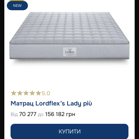
NEW
5.0
Матрац Lordflex’s Lady più
70 277
156 182 грн
Від
до
КУПИТИ