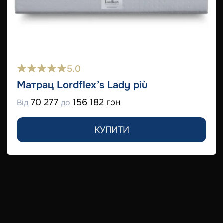
5.0
Матрац Lordflex’s Lady più
70 277
156 182 грн
Від
до
КУПИТИ