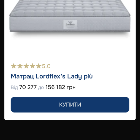
5.0
Матрац Lordflex’s Lady più
70 277
156 182 грн
Від
до
КУПИТИ