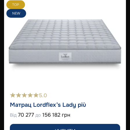
TOP
NEW
5.0
Матрац Lordflex’s Lady più
70 277
156 182 грн
Від
до