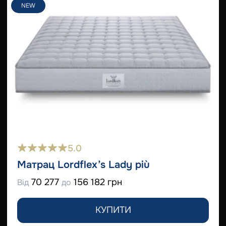
NEW
5.0
Матрац Lordflex’s Lady più
70 277
156 182 грн
Від
до
КУПИТИ