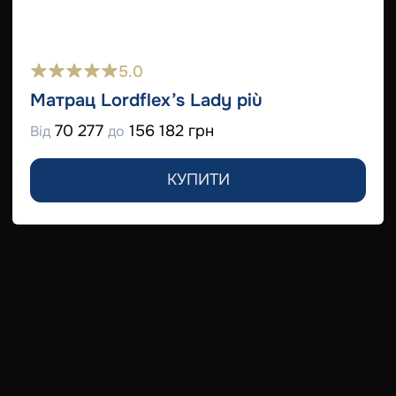
5.0
Матрац Lordflex’s Lady più
70 277
156 182 грн
Від
до
КУПИТИ