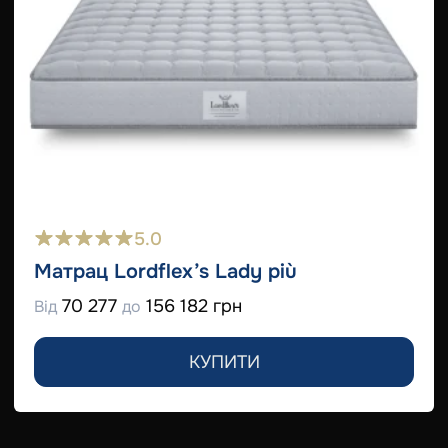
5.0
Матрац Lordflex’s Lady più
70 277
156 182 грн
Від
до
КУПИТИ