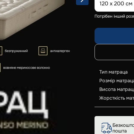
120 x 200 см
Потрібен інший роз
Тип матраца
Розмір матрац
Висота матрац
Жорсткість ма
Безкошто
пошта