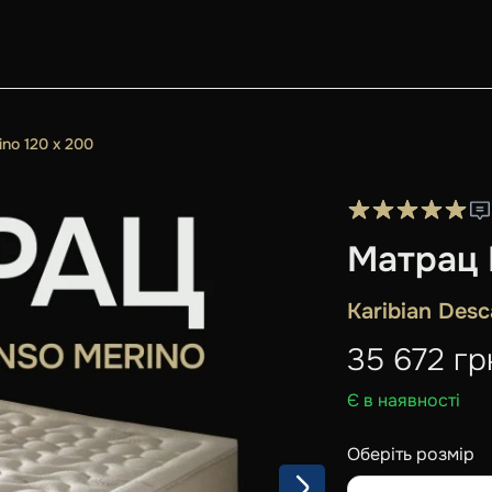
no 120 x 200
Матрац 
Karibian Des
35 672
гр
Є в наявності
Оберіть розмір