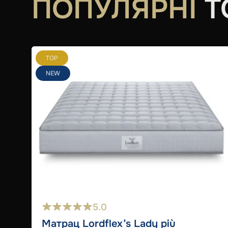
ПОПУЛЯРНІ
Т
TOP
NEW
5.0
Матрац Lordflex’s Lady più