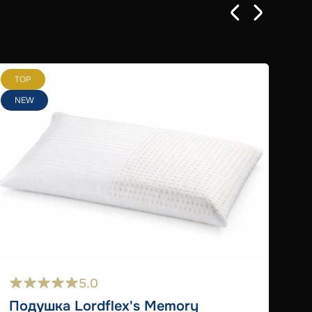
TOP
T
NEW
5.0
Подушка Lordflex's Memory