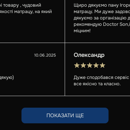
і товару , чудовий
Щиро дякуємо пану Ігорю
якості матрацу, на який
матрацу. Ми дуже задово
дякуємо за організацію 
рекомендую Doctor Son,і
міцним!
Олександр
10.06.2025
дякую)
Дуже сподобався сервіс 
все якісно та класно.
ПОКАЗАТИ ЩЕ