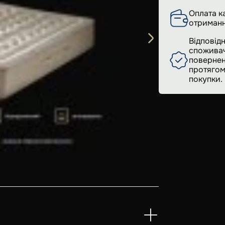
Оплата к
отриманн
Відповідн
споживач
повернен
протягом
покупки.