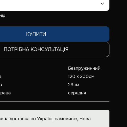
мір
КУПИТИ
ПОТРІБНА КОНСУЛЬТАЦІЯ
Безпружинний
а
120 x 200
см
а
29
см
траца
середня
вна доставка по Україні, самовивіз, Нова