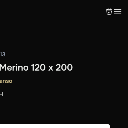
13
Merino 120 x 200
canso
н