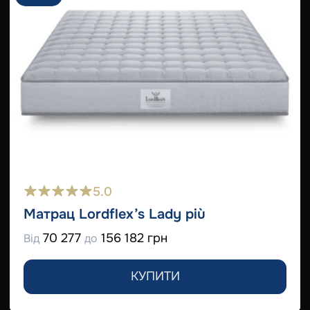
5.0
Матрац Lordflex’s Lady più
70 277
156 182 грн
Від
до
КУПИТИ