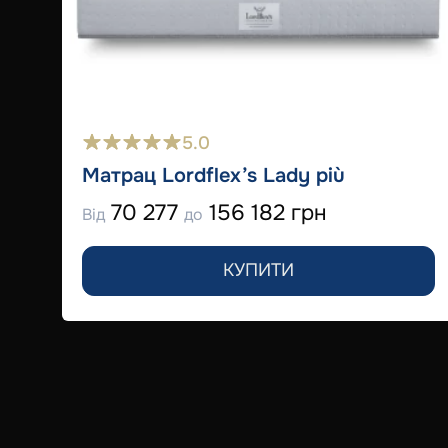
5.0
Матрац Lordflex’s Lady più
70 277
156 182 грн
Від
до
КУПИТИ