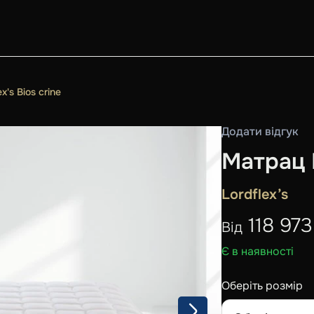
x's Bios crine
Додати відгук
Матрац L
Lordflex’s
118 97
Від
Є в наявності
Оберіть розмір