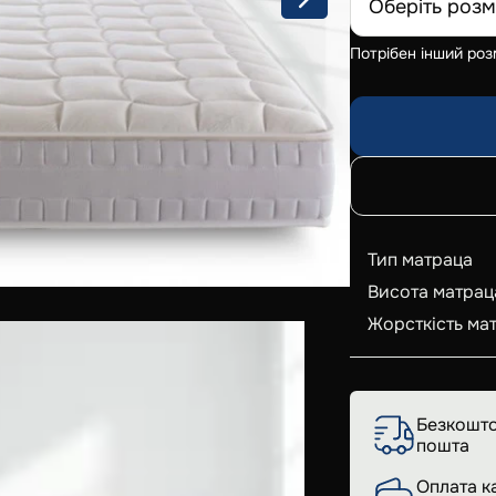
Оберіть розм
Потрібен інший роз
Тип матраца
Висота матрац
Жорсткість ма
Безкошто
пошта
Оплата к