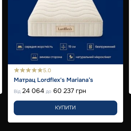
5.0
Матрац Lordflex's Mariana’s
24 064
60 237 грн
Від
до
КУПИТИ