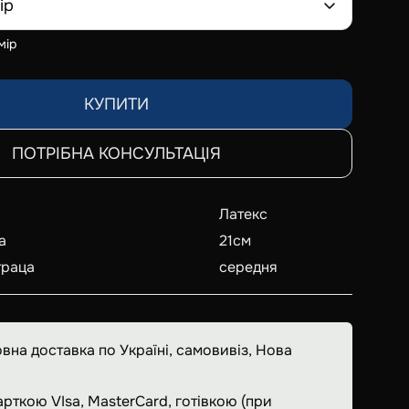
ір
мір
КУПИТИ
ПОТРІБНА КОНСУЛЬТАЦІЯ
Латекс
а
21
см
траца
середня
вна доставка по Україні, самовивіз, Нова
арткою VIsa, MasterCard, готівкою (при