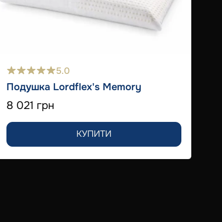
5.0
Подушка Lordflex's Memory
8 021 грн
КУПИТИ
По
7 