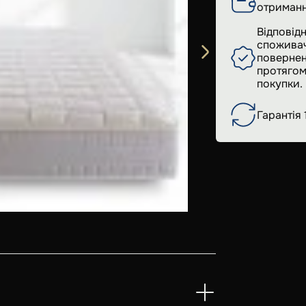
отриманн
Відповідн
споживач
повернен
протягом
покупки.
Гарантія 