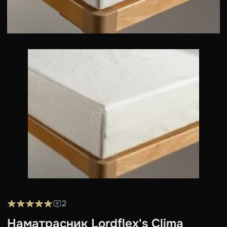
2
Наматрасник Lordflex's Clima