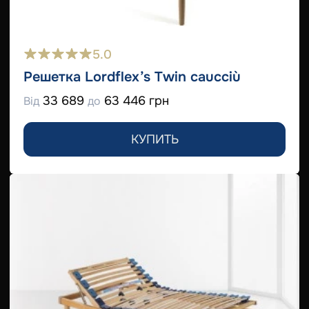
5.0
Решетка Lordflex’s Twin caucciù
33 689
63 446 грн
Від
до
КУПИТЬ