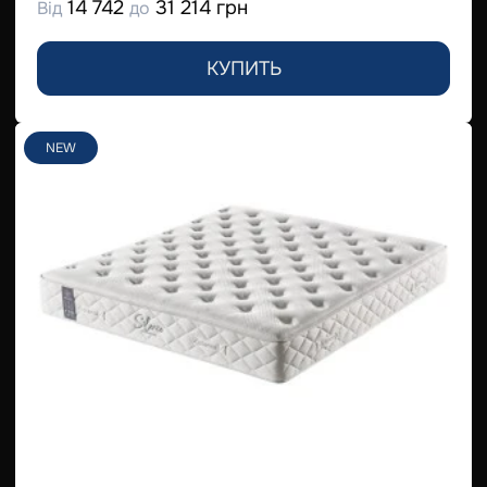
14 742
31 214 грн
Від
до
КУПИТЬ
NEW