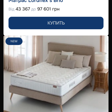
Матрас Lordflex’s Brio
43 367
97 601 грн
Від
до
КУПИТЬ
NEW