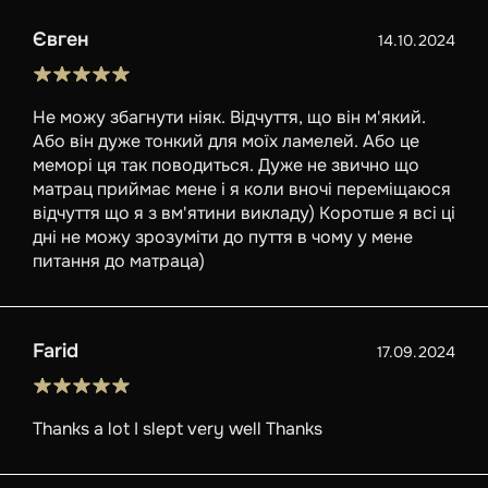
Євген
14.10.2024
Не можу збагнути ніяк. Відчуття, що він м'який.
Або він дуже тонкий для моїх ламелей. Або це
меморі ця так поводиться. Дуже не звично що
матрац приймає мене і я коли вночі переміщаюся
відчуття що я з вм'ятини викладу) Коротше я всі ці
дні не можу зрозуміти до пуття в чому у мене
питання до матраца)
Farid
17.09.2024
Thanks a lot I slept very well Thanks