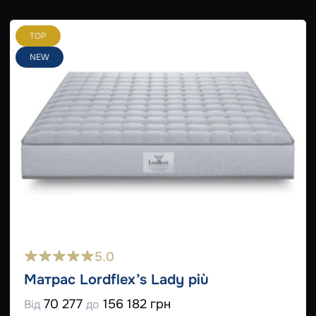
TOP
NEW
5.0
Матрас Lordflex’s Lady più
70 277
156 182 грн
Від
до