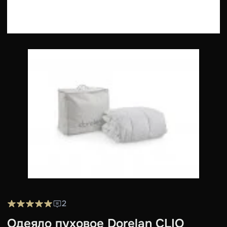
2
Одеяло пуховое Dorelan CLIO