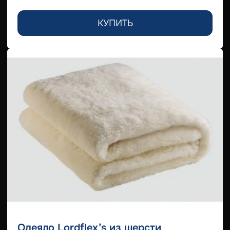
КУПИТЬ
Одеяло Lordflex’s из шерсти