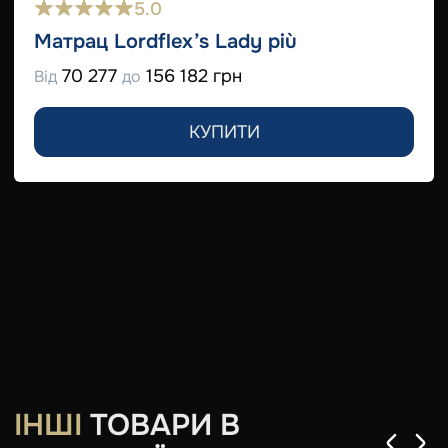
5.0
Матрац Lordflex’s Lady più
70 277
156 182 грн
Від
до
КУПИТИ
ІНШІ
ТОВАРИ В