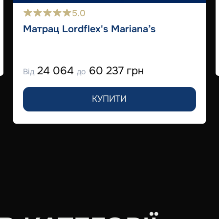
5.0
Матрац Lordflex's Mariana’s
24 064
60 237 грн
Від
до
КУПИТИ