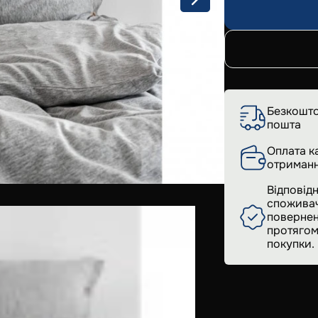
Безкошто
пошта
Оплата к
отриманн
Відповідн
споживач
повернен
протягом
покупки.