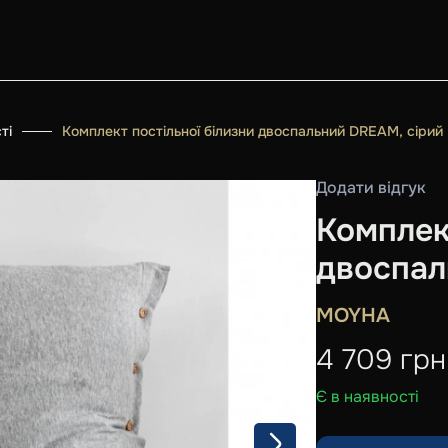
ті
Комплект постільної білизни двоспальний DREAM, сірий
Додати відгук
Комплек
двоспал
MOYHA
4 709
грн
Є в наявності