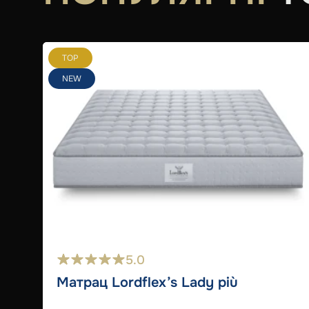
TOP
NEW
5.0
Матрац Lordflex’s Lady più