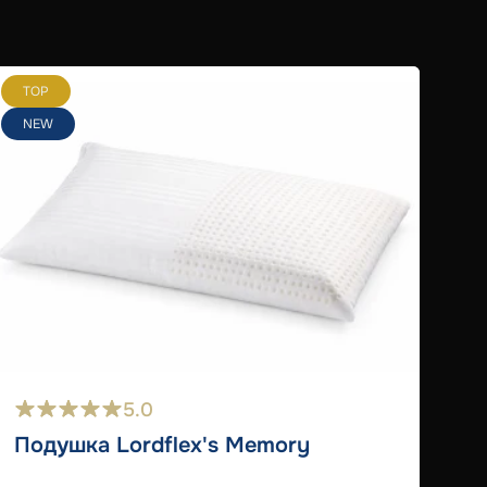
TOP
T
NEW
5.0
Подушка Lordflex's Memory