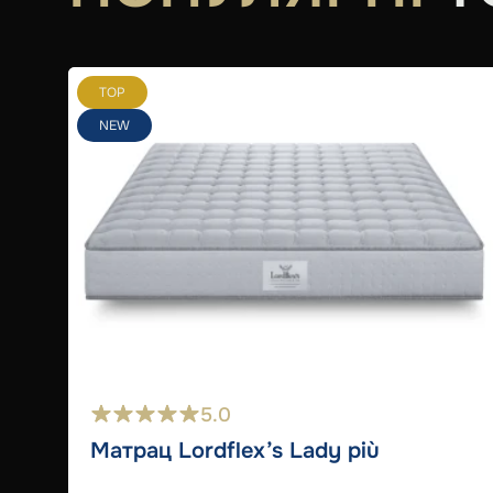
TOP
NEW
5.0
Матрац Lordflex’s Lady più