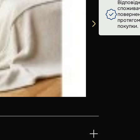
Відповідн
споживач
повернен
протягом
покупки.