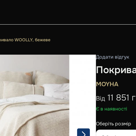
ривало WOOLLY, бежеве
Додати відгук
Покрива
MOYHA
11 851 
Від
Є в наявності
Оберіть розмір