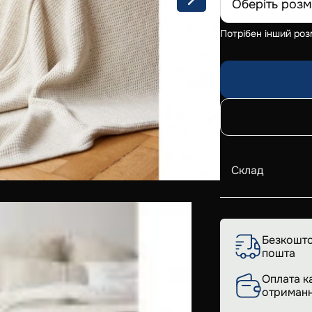
Оберіть розм
Потрібен інший роз
Склад
Безкошто
пошта
Оплата к
отриманн