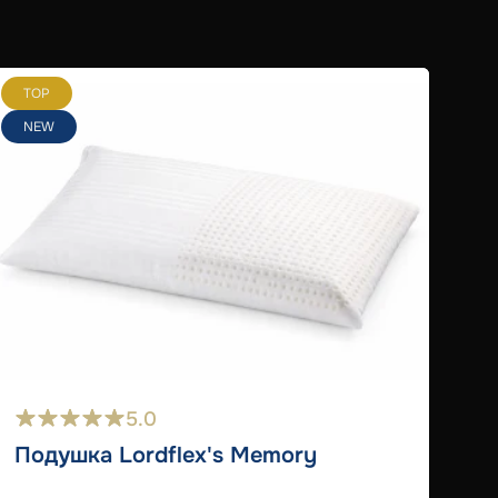
TOP
T
NEW
5.0
Подушка Lordflex's Memory