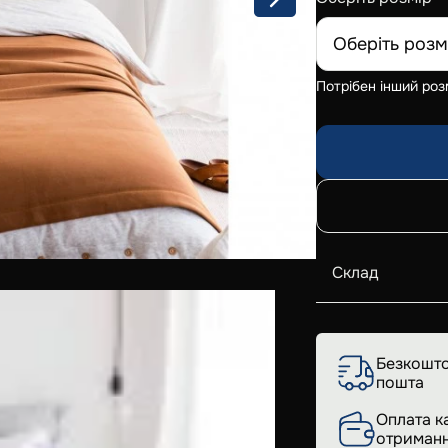
Оберіть розм
Потрібен інший роз
Склад
Безкошто
пошта
Оплата к
отриманн