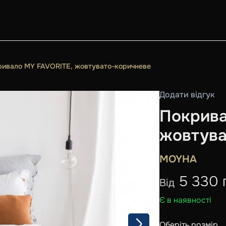
ривало MY FAVORITE, жовтувато-коричневе
Додати відгук
Покрива
жовтува
MOYHA
5 330 
Від
Є в наявності
Оберіть розмір