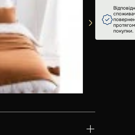
Відповідн
споживач
повернен
протягом
покупки.