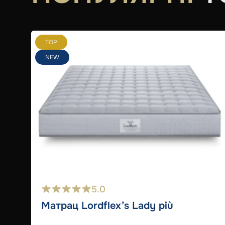
TOP
NEW
5.0
Матрац Lordflex’s Lady più