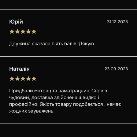
Юрій
31.12.2023
Дружина сказала пʼять балів! Дякую.
Наталія
23.09.2023
Придбали матрац та наматрацник. Сервіз
чудовий, доставка здійснена швидко і
професійно! Якість товару подобається , немає
жодних зауважень !