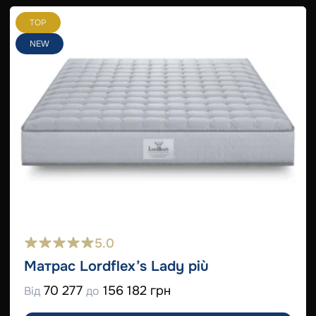
TOP
NEW
5.0
Матрас Lordflex’s Lady più
70 277
156 182 грн
Від
до