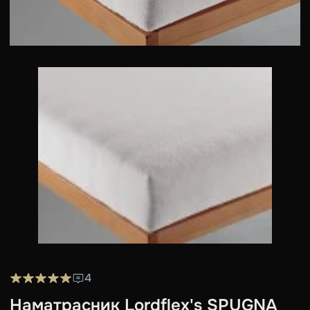
4
Наматрасник Lordflex's SPUGNA