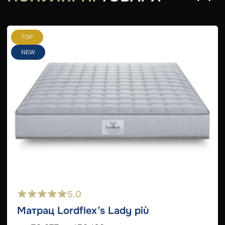
TOP
NEW
5.0
Матрац Lordflex’s Lady più