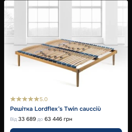
5.0
Решітка Lordflex’s Twin caucciù
33 689
63 446 грн
Від
до