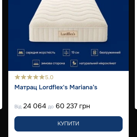
5.0
Матрац Lordflex's Mariana’s
24 064
60 237 грн
Від
до
КУПИТИ