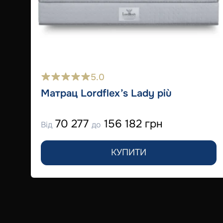
5.0
Матрац Lordflex’s Lady più
70 277
156 182 грн
Від
до
КУПИТИ