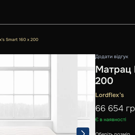
x's Smart 160 x 200
Додати відгук
Матрац L
200
Lordflex’s
66 654
г
Є в наявності
Оберіть розмір