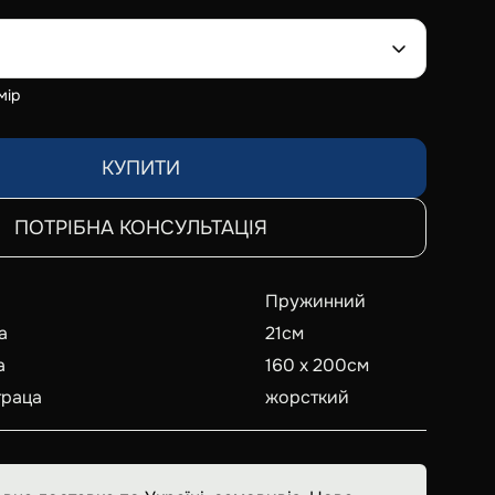
мір
КУПИТИ
ПОТРІБНА КОНСУЛЬТАЦІЯ
Пружинний
а
21
см
а
160 x 200
см
траца
жорсткий