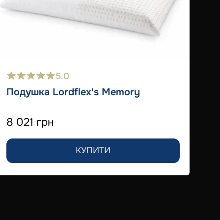
5.0
Подушка Lordflex's Memory
8 021 грн
По
КУПИТИ
7 