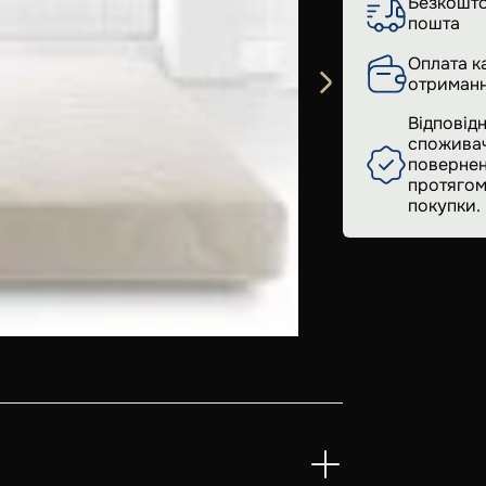
Безкошто
пошта
Оплата к
отриманн
Відповідн
споживач
повернен
протягом
покупки.