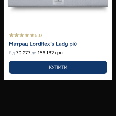
5.0
Матрац Lordflex’s Lady più
70 277
156 182 грн
Від
до
КУПИТИ