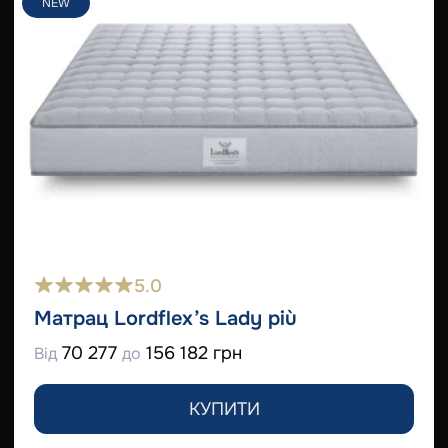
NEW
5.0
Матрац Lordflex’s Lady più
70 277
156 182 грн
Від
до
КУПИТИ