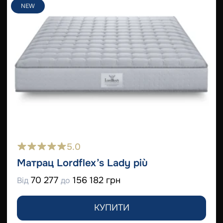
NEW
5.0
Матрац Lordflex’s Lady più
70 277
156 182 грн
Від
до
КУПИТИ