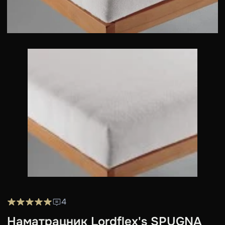
4
Наматрацник Lordflex's SPUGNA