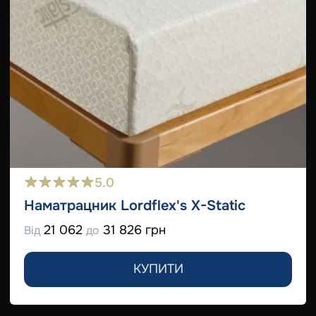
5.0
Наматрацник Lordflex's Х-Static
21 062
31 826 грн
Від
до
КУПИТИ