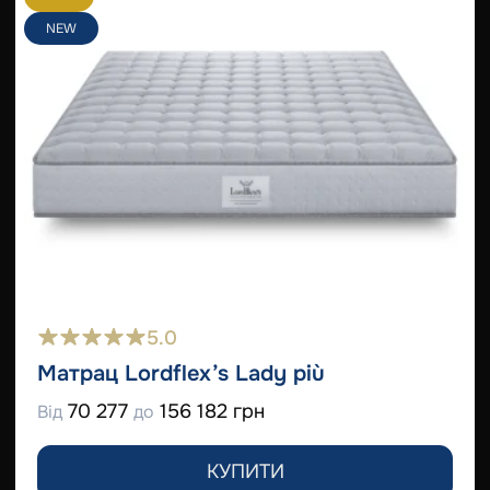
NEW
5.0
Матрац Lordflex’s Lady più
70 277
156 182 грн
Від
до
КУПИТИ