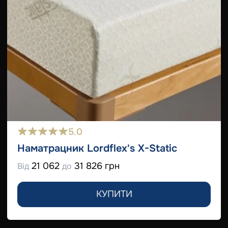
5.0
Наматрацник Lordflex's Х-Static
21 062
31 826 грн
Від
до
КУПИТИ