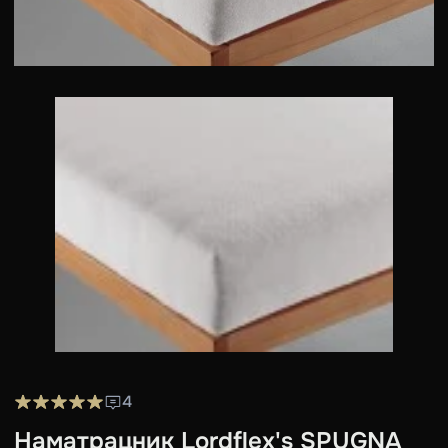
4
Наматрацник Lordflex's SPUGNA