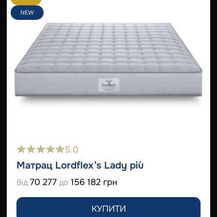
NEW
5.0
Матрац Lordflex’s Lady più
70 277
156 182 грн
Від
до
КУПИТИ