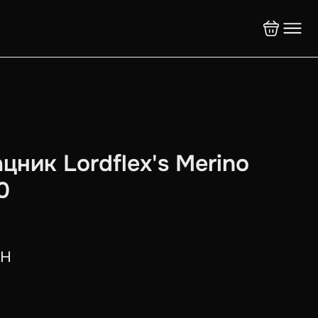
цник Lordflex's Merino
0
рн