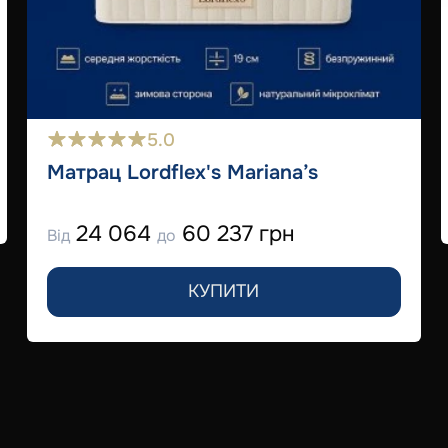
5.0
Матрац Lordflex's Mariana’s
24 064
60 237 грн
Від
до
КУПИТИ