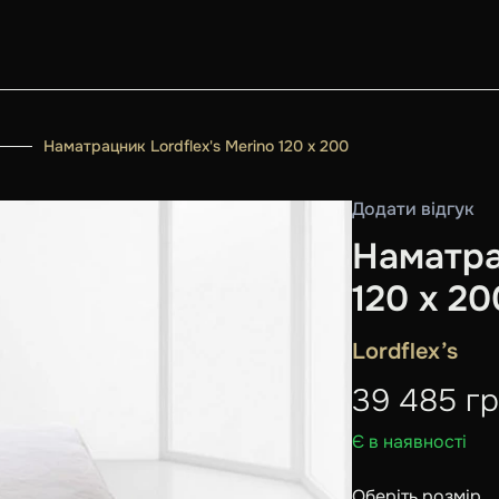
Наматрацник Lordflex's Merino 120 х 200
Додати відгук
Наматра
120 х 20
Lordflex’s
39 485
г
Є в наявності
Оберіть розмір