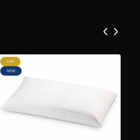
TOP
T
NEW