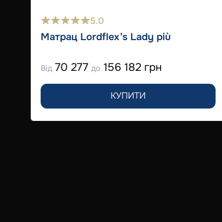
5.0
Матрац Lordflex’s Lady più
70 277
156 182 грн
Від
до
КУПИТИ