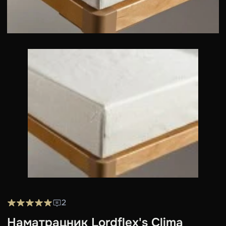
2
Наматрацник Lordflex's Clima