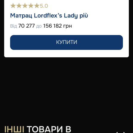
5.0
Матрац Lordflex’s Lady più
70 277
156 182 грн
Від
до
КУПИТИ
ІНШІ
ТОВАРИ В