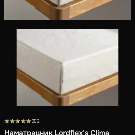
2
Наматрацник Lordflex's Clima