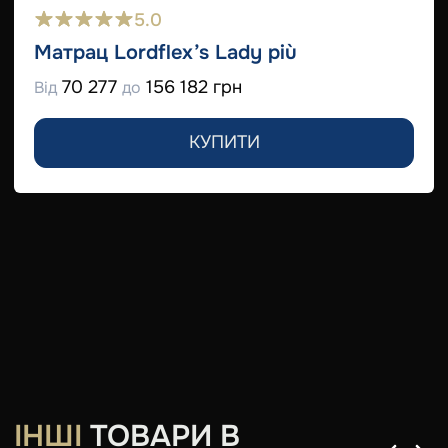
5.0
Матрац Lordflex’s Lady più
70 277
156 182 грн
Від
до
КУПИТИ
ІНШІ
ТОВАРИ В