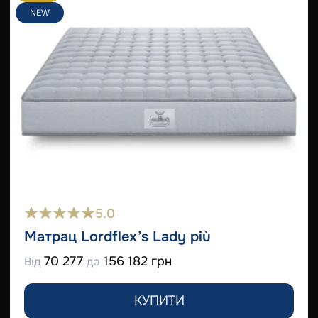
NEW
5.0
Матрац Lordflex’s Lady più
70 277
156 182 грн
Від
до
КУПИТИ