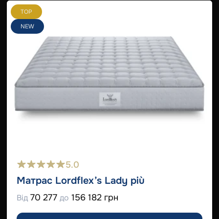
TOP
NEW
5.0
Матрас Lordflex’s Lady più
70 277
156 182 грн
Від
до